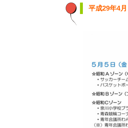
平成29年4月