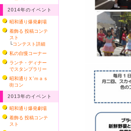
2014年のイベント
昭和通り爆発劇場
着飾る 投稿コンテ
スト
└
コンテスト詳細
私の自慢コーナー
ランチ・ディナー
でスタンプラリー
昭和通りＸ’ｍａｓ
街コン
2013年のイベント
昭和通り爆発劇場
着飾る 投稿コンテ
スト