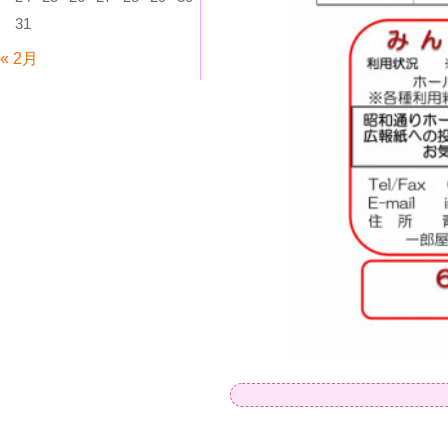
31
« 2月