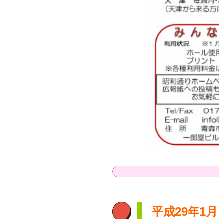
平成29年1月