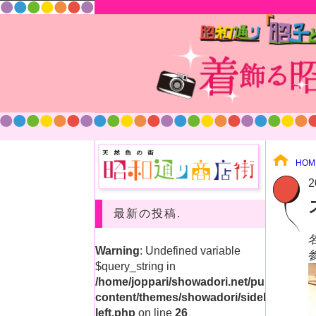
HOM
2
最新の投稿.
Warning
: Undefined variable
参
$query_string in
/home/joppari/showadori.net/public_html
content/themes/showadori/sidebar-
left.php
on line
26