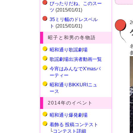
ぴったりだね、このスー
ツ
(2015/01/01)
35ミリ幅のドレスベル
2
ト
(2015/01/01)
昭子と和男の冬物語
昭和通り歌謡劇場
歌謡劇場出演者動画一覧
今宵はみんなでX'masパ
ーティー
昭和通りBIKKURIニュ
ース
2014年のイベント
昭和通り爆発劇場
着飾る 投稿コンテスト
└
コンテスト詳細