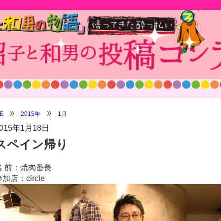
E
2015年
1月
015年1月18日
スペイン帰り
名 前：焼肉番長
加店：circle
/shop/wp-