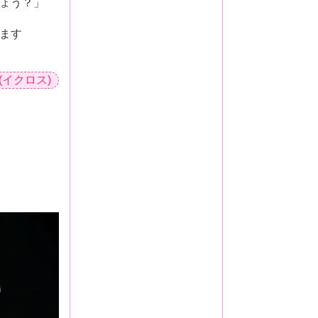
ょう？」
ます
 (イクロス)