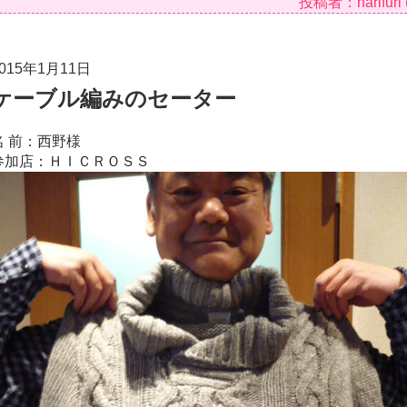
投稿者：narifur
015年1月11日
ケーブル編みのセーター
名 前：西野様
参加店：ＨＩＣＲＯＳＳ