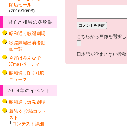
閉店セール
(2016/10/03)
昭子と和男の冬物語
昭和通り歌謡劇場
こちらから画像を選択して
歌謡劇場出演者動
画一覧
日本語が含まれない投稿
今宵はみんなで
X'masパーティー
昭和通りBIKKURI
ニュース
2014年のイベント
昭和通り爆発劇場
着飾る 投稿コンテ
スト
└
コンテスト詳細