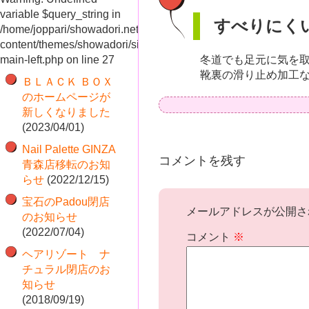
variable $query_string in
すべりにく
/home/joppari/showadori.net/public_html/shop/wp-
content/themes/showadori/sidebar-
main-left.php
on line
27
冬道でも足元に気を
靴裏の滑り止め加工
ＢＬＡＣＫ ＢＯＸ
のホームページが
新しくなりました
(2023/04/01)
Nail Palette GINZA
コメントを残す
青森店移転のお知
らせ
(2022/12/15)
宝石のPadou閉店
メールアドレスが公開さ
のお知らせ
(2022/07/04)
コメント
※
ヘアリゾート ナ
チュラル閉店のお
知らせ
(2018/09/19)