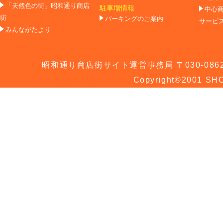
「天然色の街」昭和通り商店
駐車場情報
中心
街
パーキングのご案内
サービ
みんながたより
昭和通り商店街サイト運営事務局 〒030-0862 青
Copyright©2001 SHO