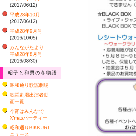
(2017/06/12)
平成28年10月
(2017/06/12)
平成28年9月号
(2016/10/05)
みんながたより
平成28年8月号
(2016/08/30)
昭子と和男の冬物語
昭和通り歌謡劇場
歌謡劇場出演者動
画一覧
今宵はみんなで
X'masパーティー
昭和通りBIKKURI
ニュース