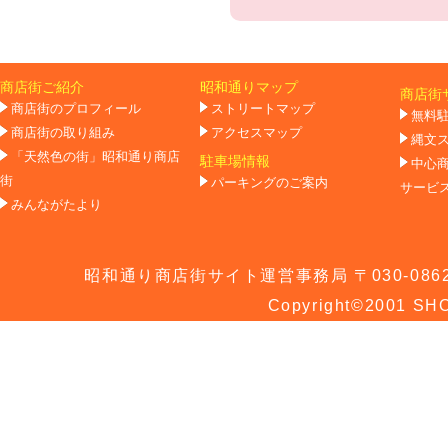
商店街ご紹介
昭和通りマップ
商店街
商店街のプロフィール
ストリートマップ
無料
商店街の取り組み
アクセスマップ
縄文
「天然色の街」昭和通り商店
駐車場情報
中心
街
パーキングのご案内
サービ
みんながたより
昭和通り商店街サイト運営事務局 〒030-0862 青
Copyright©2001 SHO