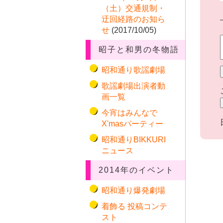
（土）交通規制・
迂回経路のお知ら
せ
(2017/10/05)
昭子と和男の冬物語
昭和通り歌謡劇場
歌謡劇場出演者動
画一覧
今宵はみんなで
X'masパーティー
昭和通りBIKKURI
ニュース
2014年のイベント
昭和通り爆発劇場
着飾る 投稿コンテ
スト