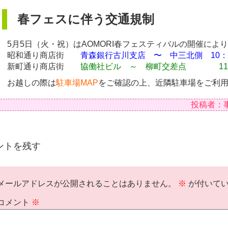
春フェスに伴う交通規制
ml/shop/wp-
5月5日（火・祝）はAOMORI春フェスティバルの開催によ
昭和通り商店街
青森銀行古川支店 〜 中三北側
10：
新町通り商店街
協働社ビル ～ 柳町交差点 11：3
お越しの際は
駐車場MAP
をご確認の上、近隣駐車場をご利
投稿者：
ントを残す
メールアドレスが公開されることはありません。
※
が付いてい
コメント
※