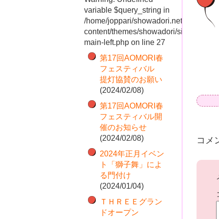
variable $query_string in
/home/joppari/showadori.net/public_ht
content/themes/showadori/sidebar-
main-left.php
on line
27
第17回AOMORI春
フェスティバル
提灯協賛のお願い
(2024/02/08)
第17回AOMORI春
フェスティバル開
催のお知らせ
(2024/02/08)
コメ
2024年正月イベン
ト「獅子舞」によ
る門付け
(2024/01/04)
ＴＨＲＥＥグラン
ドオープン