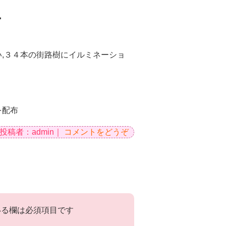
ー
,３４本の街路樹にイルミネーショ
。
を配布
投稿者：admin｜
コメントをどうぞ
る欄は必須項目です