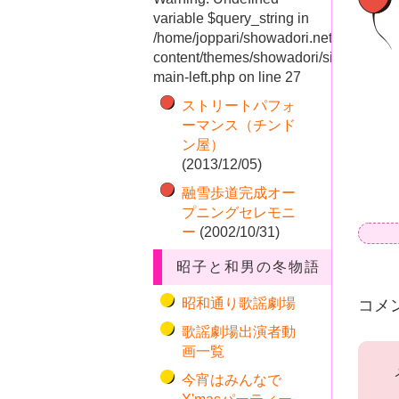
variable $query_string in
/home/joppari/showadori.net/public_ht
content/themes/showadori/sidebar-
main-left.php
on line
27
ストリートパフォ
ーマンス（チンド
ン屋）
(2013/12/05)
融雪歩道完成オー
プニングセレモニ
ー
(2002/10/31)
昭子と和男の冬物語
コメ
昭和通り歌謡劇場
歌謡劇場出演者動
画一覧
今宵はみんなで