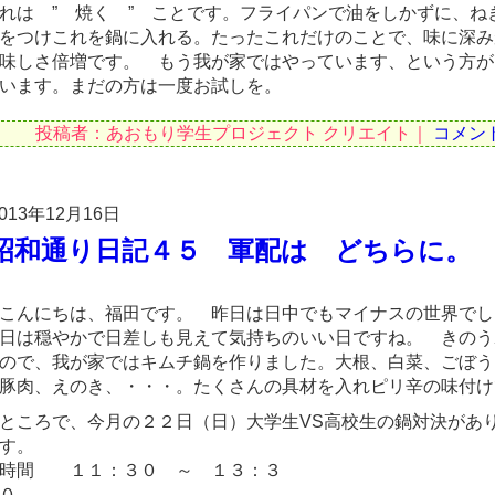
れは ” 焼く ” ことです。フライパンで油をしかずに、ね
をつけこれを鍋に入れる。たったこれだけのことで、味に深み
味しさ倍増です。 もう我が家ではやっています、という方が
います。まだの方は一度お試しを。
投稿者：あおもり学生プロジェクト クリエイト｜
コメン
013年12月16日
昭和通り日記４５ 軍配は どちらに。
こんにちは、福田です。 昨日は日中でもマイナスの世界でし
日は穏やかで日差しも見えて気持ちのいい日ですね。 きのう
ので、我が家ではキムチ鍋を作りました。大根、白菜、ごぼう
豚肉、えのき、・・・。たくさんの具材を入れピリ辛の味付け
ところで、今月の２２日（日）大学生VS高校生の鍋対決があ
す
時間 １１：３０ ～ １３：３