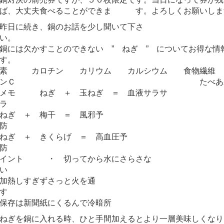
ば、大丈夫食べることができま す。よろしくお願いしま
昨日に続き、鍋のお話を少し聞いて下さ
い
鍋には欠かすことのできない ” ねぎ ” についてお得な情
す。 栄
素 カロチン カリウム カルシウム 食物繊維
ンＣ たべあわせ
メモ ねぎ ＋ 玉ねぎ ＝ 血液サラサ
ねぎ ＋ 梅干 ＝ 風邪予
ねぎ ＋ きくらげ ＝ 高血圧予
防 
イント ・ 切ってから水にさらさな
い
加熱しすぎずさっと火を通
す
保存は新聞紙にくるんで冷暗所
ねぎを鍋に入れる時、ひと手間加えるとより一層美味しくなり