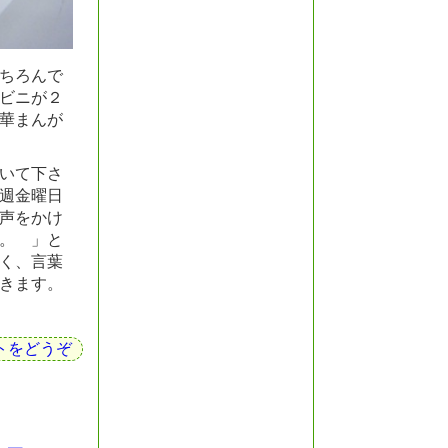
ちろんで
ビニが２
華まんが
いて下さ
曜日
声をかけ
。 」と
く、言葉
きます。
トをどうぞ