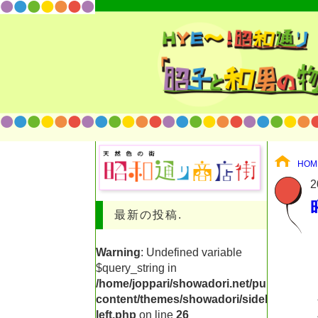
HOM
2
最新の投稿.
Warning
: Undefined variable
$query_string in
/home/joppari/showadori.net/public_html
content/themes/showadori/sidebar-
left.php
on line
26