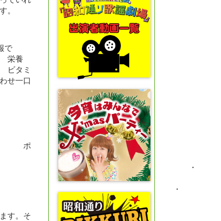
す。
。
報で
養
 ビタミ
一口
ラ
防
ポ
 ・
 ・
ます。そ