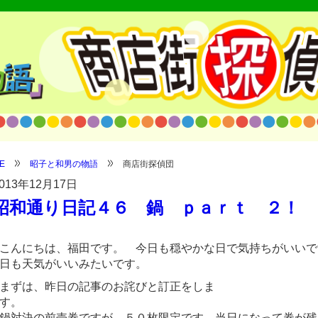
E
昭子と和男の物語
商店街探偵団
013年12月17日
昭和通り日記４６ 鍋 ｐａｒｔ ２！
こんにちは、福田です。 今日も穏やかな日で気持ちがいいで
日も天気がいいみたいです。
/shop/wp-
まずは、昨日の記事のお詫びと訂正をしま
す
鍋対決の前売券ですが、５０枚限定です。当日になって券が残