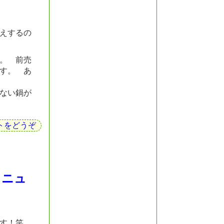
Ｃ
えするの
。 前売
す。 あ
い鍋が
トをどうぞ
メニュ
す！笑