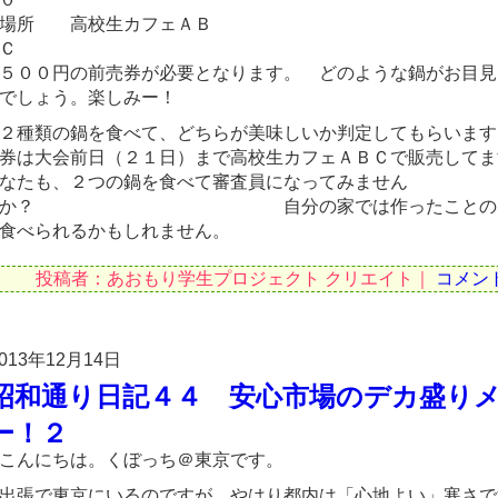
場所 高校生カフェＡＢ
５００円の前売券が必要となります。 どのような鍋がお目見
でしょう。楽しみー！
２種類の鍋を食べて、どちらが美味しいか判定してもらいます
券は大会前日（２１日）まで高校生カフェＡＢＣで販売してま
なたも、２つの鍋を食べて審査員になってみません
か？ 自分の家では作ったことのな
食べられるかもしれません。
投稿者：あおもり学生プロジェクト クリエイト｜
コメン
013年12月14日
昭和通り日記４４ 安心市場のデカ盛り
ー！２
こんにちは。くぼっち＠東京です。
出張で東京にいるのですが、やはり都内は「心地よい」寒さで