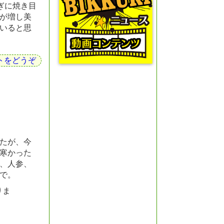
ぎに焼き目
が増し美
いると思
トをどうぞ
たが、今
寒かった
、人参、
で。
りま
。
０