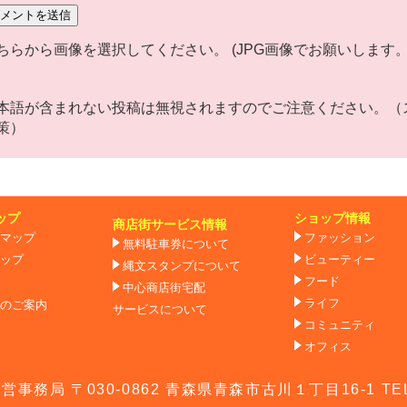
ちらから画像を選択してください。 (JPG画像でお願いします。)
本語が含まれない投稿は無視されますのでご注意ください。（
策）
ップ
ショップ情報
商店街サービス情報
マップ
ファッション
無料駐車券について
ップ
ビューティー
縄文スタンプについて
フード
中心商店街宅配
ライフ
のご案内
サービスについて
コミュニティ
オフィス
局 〒030-0862 青森県青森市古川１丁目16-1 TEL&F