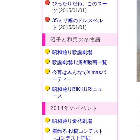
ぴったりだね、このスー
ツ
(2015/01/01)
35ミリ幅のドレスベル
ト
(2015/01/01)
昭子と和男の冬物語
昭和通り歌謡劇場
歌謡劇場出演者動画一覧
今宵はみんなでX'masパ
ーティー
昭和通りBIKKURIニュ
ース
2014年のイベント
昭和通り爆発劇場
着飾る 投稿コンテスト
└
コンテスト詳細