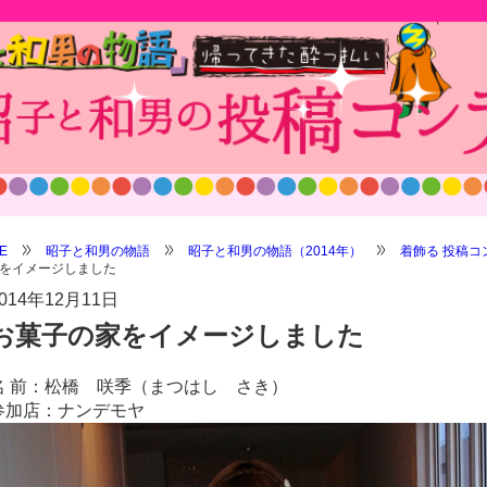
E
昭子と和男の物語
昭子と和男の物語（2014年）
着飾る 投稿コ
をイメージしました
014年12月11日
お菓子の家をイメージしました
名 前：松橋 咲季（まつはし さき）
参加店：ナンデモヤ
/shop/wp-