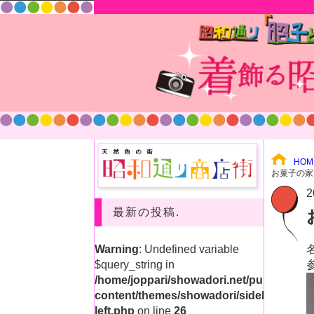
HOM
お菓子の家
2
最新の投稿.
Warning
: Undefined variable
$query_string in
/home/joppari/showadori.net/public_html
content/themes/showadori/sidebar-
left.php
on line
26