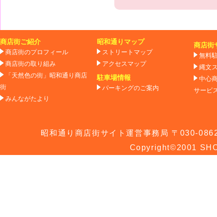
商店街ご紹介
昭和通りマップ
商店街
商店街のプロフィール
ストリートマップ
無料
商店街の取り組み
アクセスマップ
縄文
「天然色の街」昭和通り商店
駐車場情報
中心
街
パーキングのご案内
サービ
みんながたより
昭和通り商店街サイト運営事務局 〒030-0862 青
Copyright©2001 SHO