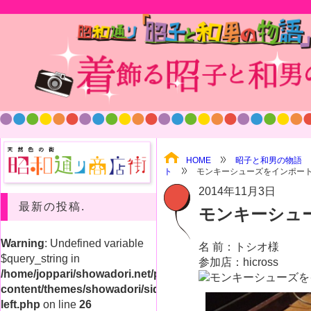
HOME
昭子と和男の物語
ト
モンキーシューズをインポー
2014年11月3日
最新の投稿.
モンキーシュ
Warning
: Undefined variable
名 前：トシオ様
$query_string in
参加店：hicross
/home/joppari/showadori.net/public_html/shop/wp-
content/themes/showadori/sidebar-
left.php
on line
26