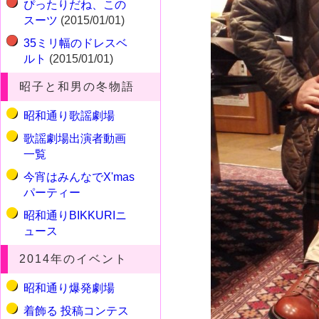
ぴったりだね、この
スーツ
(2015/01/01)
35ミリ幅のドレスベ
ルト
(2015/01/01)
昭子と和男の冬物語
昭和通り歌謡劇場
歌謡劇場出演者動画
一覧
今宵はみんなでX'mas
パーティー
昭和通りBIKKURIニ
ュース
2014年のイベント
昭和通り爆発劇場
着飾る 投稿コンテス