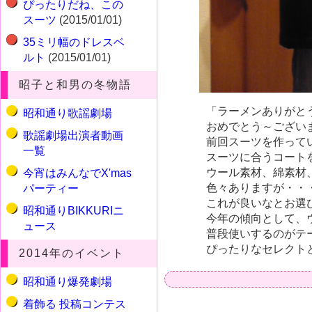
ぴったりだね、この
スーツ
(2015/01/01)
35ミリ幅のドレスベ
ルト
(2015/01/01)
昭子と和男の冬物語
「ラーメンありがと
昭和通り歌謡劇場
おめでとう～ござい
歌謡劇場出演者動画
前回スーツを作って
一覧
スーツに合うコート
ウール素材、綿素材
今宵はみんなでX'mas
色々ありますが・・
パーティー
これが良いなとお選
昭和通りBIKKURIニ
今年の傾向として、
ュース
普段使いするのがテ
ぴったりなセレクト
2014年のイベント
昭和通り爆発劇場
着飾る 投稿コンテス