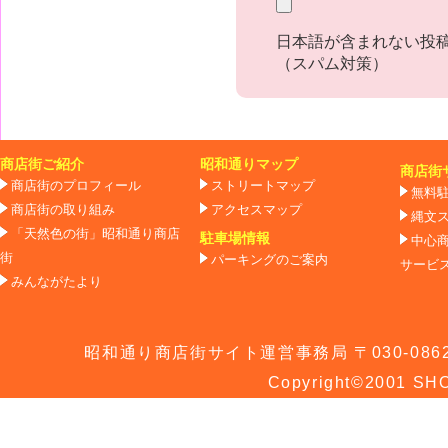
日本語が含まれない投
（スパム対策）
商店街ご紹介
昭和通りマップ
商店街
商店街のプロフィール
ストリートマップ
無料
商店街の取り組み
アクセスマップ
縄文
「天然色の街」昭和通り商店
駐車場情報
中心
街
パーキングのご案内
サービ
みんながたより
昭和通り商店街サイト運営事務局 〒030-0862 青
Copyright©2001 SHO