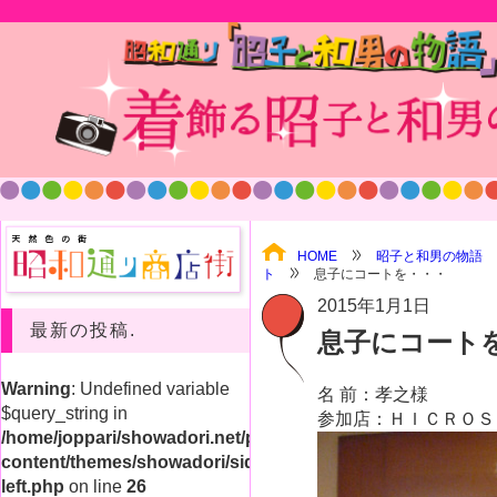
HOME
昭子と和男の物語
ト
息子にコートを・・・
2015年1月1日
最新の投稿.
息子にコート
Warning
: Undefined variable
名 前：孝之様
$query_string in
参加店：ＨＩＣＲＯＳ
/home/joppari/showadori.net/public_html/shop/wp-
content/themes/showadori/sidebar-
left.php
on line
26