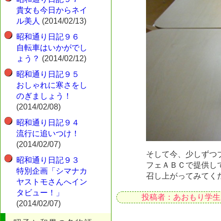
貴女も今日からネイ
ル美人
(2014/02/13)
昭和通り日記９６
自転車はいかがでし
ょう？
(2014/02/12)
昭和通り日記９５
おしゃれに寒さをし
のぎましょう！
(2014/02/08)
昭和通り日記９４
流行に追いつけ！
(2014/02/07)
そして今、少しずつ
昭和通り日記９３
フェＡＢＣで提供し
特別企画「シマナカ
召し上がってみてく
ヤストモさんへイン
タビュー！」
投稿者：あおもり学生
(2014/02/07)