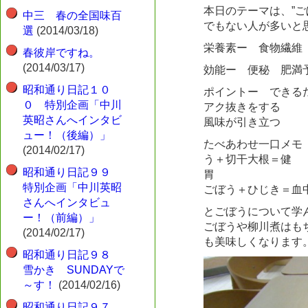
本日のテーマは、”
中三 春の全国味百
でもない人が多いと
選
(2014/03/18)
栄養素ー 食物繊維
春彼岸ですね。
(2014/03/17)
効能ー 便秘 肥満
昭和通り日記１０
ポイントー でき
０ 特別企画「中川
アク抜きをす
英昭さんへインタビ
風味が引き立つ
ュー！（後編）」
たべあわせ一口メ
(2014/02/17)
う＋切干大根＝健
昭和通り日記９９
特別企画「中川英昭
ごぼう＋ひじき＝血
さんへインタビュ
とごぼうについて学
ー！（前編）」
ごぼうや柳川煮はも
(2014/02/17)
も美味しくなります
昭和通り日記９８
雪かき SUNDAYで
～す！
(2014/02/16)
昭和通り日記９７