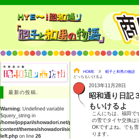
HOME
昭子と和男の物語
どっちもいけるよ
2013年11月28日
最新の投稿.
昭和通り日記
もいけるよ
Warning
: Undefined variable
こんにちは、福田で
$query_string in
の雪でタイヤ交換は
/home/joppari/showadori.net/public_html/shop/wp-
OKですよね。でも
content/themes/showadori/sidebar-
ります。
left.php
on line
26