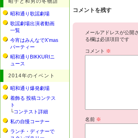
昭子と和男の冬物語
コメントを残す
昭和通り歌謡劇場
歌謡劇場出演者動画
一覧
メールアドレスが公開
る欄は必須項目です
今宵はみんなでX'mas
パーティー
コメント
※
昭和通りBIKKURIニ
ュース
2014年のイベント
昭和通り爆発劇場
着飾る 投稿コンテス
ト
└
コンテスト詳細
名前
※
私の自慢コーナー
ランチ・ディナーで