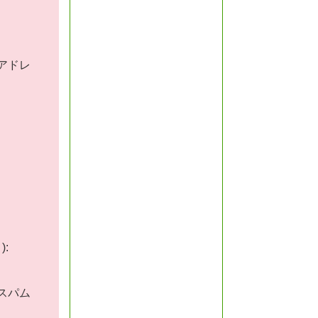
アドレ
:
スパム