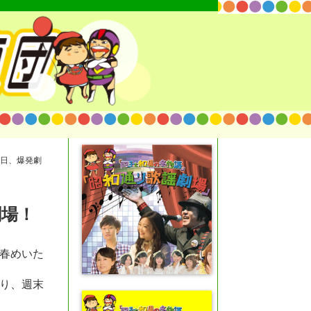
日、爆発劇
劇場！
春めいた
り、週末