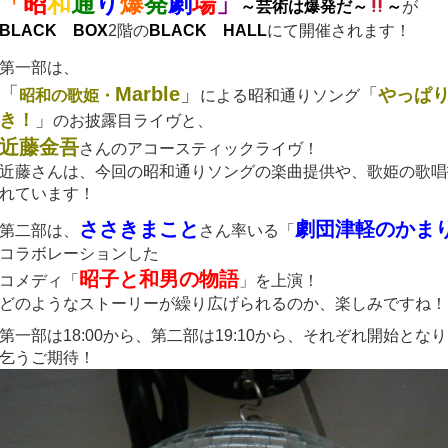
「
昭
和
通
り
爆
発
劇
場
」
～芸術は爆発だ～
～
が
BLACK
BOX
2階の
BLACK HALL
にて開催されます！
第一部は、
「
Marble
」
「
やっぱ
昭和の歌姫・
による昭和通りソング
き！
」
のお披露目ライヴと、
近藤金吾
さんのアコースティックライヴ！
近藤さんは、今回の昭和通りソングの楽曲提供や、歌姫の歌唱
れています！
ささきまこと
劇団津軽のかま
第二部は、
さん率いる「
コラボレーションした
昭子と和男の物語
コメディ「
」を上演！
どのようなストーリーが繰り広げられるのか、楽しみですね！
第一部は18:00から、第二部は19:10から、それぞれ開始とな
乞うご期待！