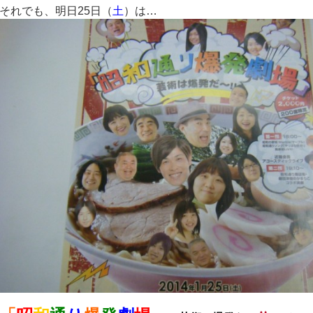
それでも、明日25日（
土
）は…