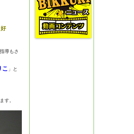
り好
指導もさ
りこ
」と
ります。