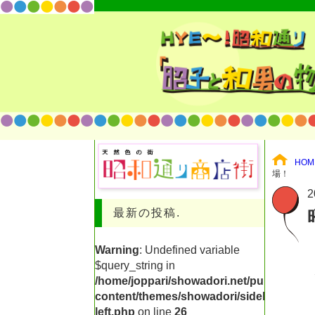
HOM
場！
2
最新の投稿.
Warning
: Undefined variable
$query_string in
/home/joppari/showadori.net/public_html
content/themes/showadori/sidebar-
left.php
on line
26