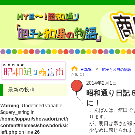
HOME
昭子と和男の物語
ために！
2014年2月1日
最新の投稿.
昭和通り日記
に！
Warning
: Undefined variable
こんばんは、舘田で
$query_string in
ります。
/home/joppari/showadori.net/public_html/shop/wp-
が、明日は寒さが緩
content/themes/showadori/sidebar-
少なめに感じられま
left.php
on line
26