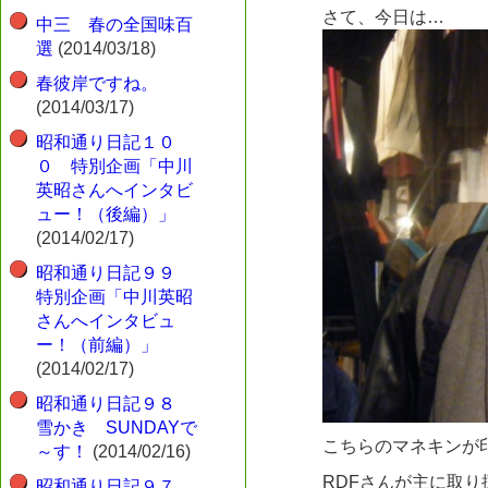
さて、今日は…
中三 春の全国味百
選
(2014/03/18)
春彼岸ですね。
(2014/03/17)
昭和通り日記１０
０ 特別企画「中川
英昭さんへインタビ
ュー！（後編）」
(2014/02/17)
昭和通り日記９９
特別企画「中川英昭
さんへインタビュ
ー！（前編）」
(2014/02/17)
昭和通り日記９８
雪かき SUNDAYで
こちらのマネキンが
～す！
(2014/02/16)
RDFさんが主に取
昭和通り日記９７