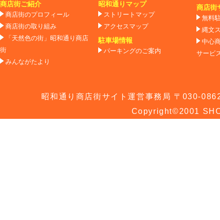
商店街ご紹介
昭和通りマップ
商店街
商店街のプロフィール
ストリートマップ
無料
商店街の取り組み
アクセスマップ
縄文
「天然色の街」昭和通り商店
駐車場情報
中心
街
パーキングのご案内
サービ
みんながたより
昭和通り商店街サイト運営事務局 〒030-0862 青
Copyright©2001 SHO