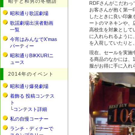
昭子と和男の冬物語
RDFさんがこだわ
お客さんが抱く第一
昭和通り歌謡劇場
したときに良い印象
歌謡劇場出演者動画
ートのマネキンや、
一覧
高校生を対象として
に入れられるように
今宵はみんなでX'mas
を入荷していたりと
パーティー
現在、セールを実施
昭和通りBIKKURIニ
る商品のなかには、1
ュース
服がお得に手に入れ
2014年のイベント
昭和通り爆発劇場
着飾る 投稿コンテス
ト
└
コンテスト詳細
私の自慢コーナー
ランチ・ディナーで