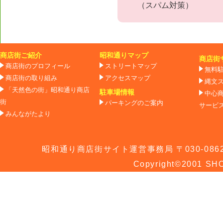
（スパム対策）
商店街ご紹介
昭和通りマップ
商店街
商店街のプロフィール
ストリートマップ
無料
商店街の取り組み
アクセスマップ
縄文
「天然色の街」昭和通り商店
駐車場情報
中心
街
パーキングのご案内
サービ
みんながたより
昭和通り商店街サイト運営事務局 〒030-0862 青
Copyright©2001 SHO