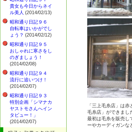
貴女も今日からネイ
ル美人
(2014/02/13)
昭和通り日記９６
自転車はいかがでし
ょう？
(2014/02/12)
昭和通り日記９５
おしゃれに寒さをし
のぎましょう！
(2014/02/08)
昭和通り日記９４
流行に追いつけ！
(2014/02/07)
昭和通り日記９３
特別企画「シマナカ
「三上毛糸店」は赤
ヤストモさんへイン
毛糸店」ができまし
タビュー！」
最初は毛糸を販売し
(2014/02/07)
ーやカーディガンな