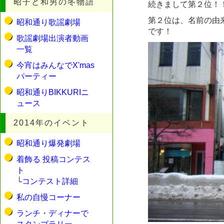
昭子と和男の冬物語
続きまして第２位！
第２位は、名前の由
昭和通り歌謡劇場
です！
歌謡劇場出演者動画
一覧
今宵はみんなでX'mas
パーティー
昭和通りBIKKURIニ
ュース
2014年のイベント
昭和通り爆発劇場
着飾る 投稿コンテス
ト
└
コンテスト詳細
私の自慢コーナー
ランチ・ディナーで