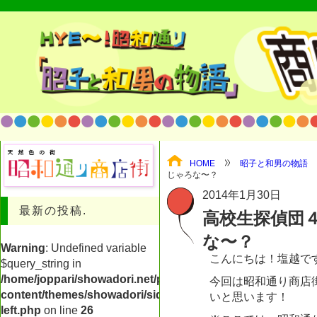
HOME
昭子と和男の物語
じゃろな〜？
2014年1月30日
最新の投稿.
高校生探偵団
な〜？
Warning
: Undefined variable
こんにちは！塩越で
$query_string in
/home/joppari/showadori.net/public_html/shop/wp-
今回は昭和通り商店
content/themes/showadori/sidebar-
いと思います！
left.php
on line
26