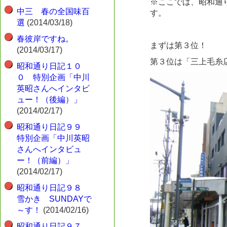
※ここでは、昭和通
中三 春の全国味百
す。
選
(2014/03/18)
春彼岸ですね。
まずは第３位！
(2014/03/17)
第３位は「三上毛糸
昭和通り日記１０
０ 特別企画「中川
英昭さんへインタビ
ュー！（後編）」
(2014/02/17)
昭和通り日記９９
特別企画「中川英昭
さんへインタビュ
ー！（前編）」
(2014/02/17)
昭和通り日記９８
雪かき SUNDAYで
～す！
(2014/02/16)
昭和通り日記９７