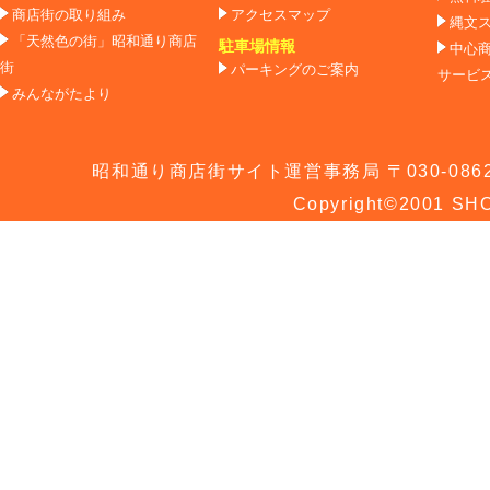
商店街の取り組み
アクセスマップ
縄文
「天然色の街」昭和通り商店
駐車場情報
中心
街
パーキングのご案内
サービ
みんながたより
昭和通り商店街サイト運営事務局 〒030-0862 青
Copyright©2001 SHO