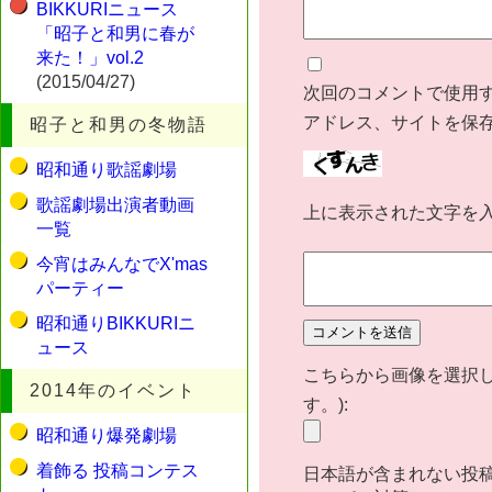
BIKKURIニュース
「昭子と和男に春が
来た！」vol.2
(2015/04/27)
次回のコメントで使用
アドレス、サイトを保
昭子と和男の冬物語
昭和通り歌謡劇場
歌謡劇場出演者動画
上に表示された文字を
一覧
今宵はみんなでX'mas
パーティー
昭和通りBIKKURIニ
ュース
こちらから画像を選択し
2014年のイベント
す。):
昭和通り爆発劇場
着飾る 投稿コンテス
日本語が含まれない投