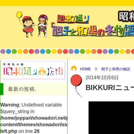
HOME
昭子と和男の物語
2014年10月6日
BIKKURIニュー
最新の投稿.
Warning
: Undefined variable
$query_string in
/home/joppari/showadori.net/public_html/shop/wp-
content/themes/showadori/sidebar-
left.php
on line
26